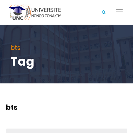
bts
Tag
bts