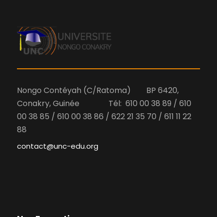
e
n
e
d
e
d
a
e
t
t
v
e
n
.
u
a
Nongo Contéyah (C/Ratoma) BP 6420,
e
Conakry, Guinée Tél: 610 00 38 89 / 610
v
00 38 85 / 610 00 38 86 / 622 21 35 70 / 611 11 22
s
88
i
É
contact@unc-edu.org
g
v
a
è
t
n