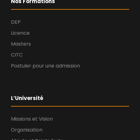
Nos Formations
e
i
o
DEP
e
Licence
n
Masters
n
d
CITC
t
e
Postuler pour une admission
v
u
L’Université
e
Missions et Vision
s
Organisation