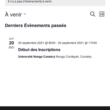
Il n’y a pas d’évènements à venir.
R
N
À venir
R
L
e
S
a
i
e
Derniers Évènements passés
c
é
s
h
v
l
t
c
e
SEP
e
e
20
20 septembre 2021 @ 8h00
-
30 septembre 2021 @ 17h00
i
r
h
c
2021
Début des Inscriptions
c
t
g
Université Nongo Conakry
Nongo Contéyah, Conakry
h
e
i
e
a
o
r
n
t
n
c
i
e
z
h
o
u
n