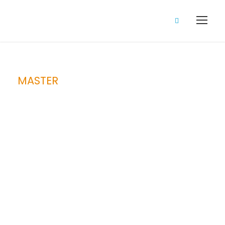
MASTER
SOCIOLOGIE
DES
ORGANISATIO
NS