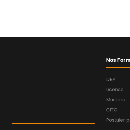
Nos Form
DEP
Licence
Masters
CITC
Postuler p