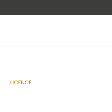
LICENCE
Génie Electroni