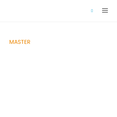
MASTER
Réseaux et
Sécurité
Informatique