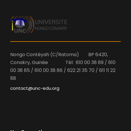
e
n
e
d
e
d
a
e
t
t
v
e
n
.
u
a
Nongo Contéyah (C/Ratoma) BP 6420,
e
Conakry, Guinée Tél: 610 00 38 89 / 610
v
00 38 85 / 610 00 38 86 / 622 21 35 70 / 611 11 22
s
88
i
É
contact@unc-edu.org
g
v
a
è
t
n