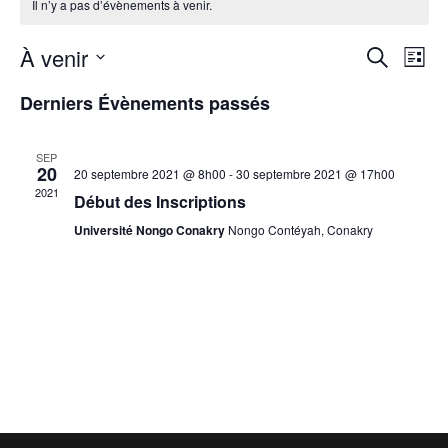
Il n’y a pas d’évènements à venir.
R
N
À venir
R
L
e
S
a
i
e
Derniers Évènements passés
c
é
s
h
v
l
t
c
e
SEP
e
e
20
20 septembre 2021 @ 8h00
-
30 septembre 2021 @ 17h00
i
r
h
c
2021
Début des Inscriptions
c
t
g
Université Nongo Conakry
Nongo Contéyah, Conakry
h
e
i
e
a
o
r
n
t
n
c
i
e
z
h
o
u
n