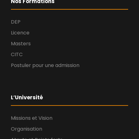
Nos Formations
e
i
o
DEP
e
Licence
n
Masters
n
d
CITC
t
e
Postuler pour une admission
v
u
L’Université
e
Missions et Vision
s
Organisation