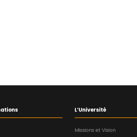
ations
L’Université
Missions et Vision