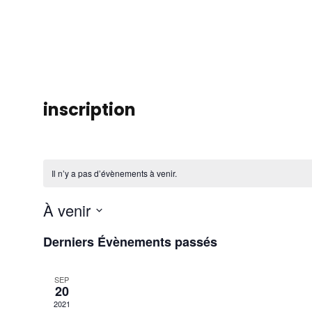
inscription
Il n’y a pas d’évènements à venir.
À venir
S
Derniers Évènements passés
é
l
SEP
e
20
c
2021