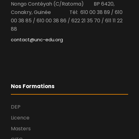
Nongo Contéyah (C/Ratoma) BP 6420,
g
e
Conakry, Guinée Tél: 610 00 38 89 / 610
00 38 85 / 610 00 38 86 / 622 21 35 70 / 611 11 22
a
88
e
contact@unc-edu.org
t
n
i
t
o
Nos Formations
n
DEP
d
Licence
Masters
e