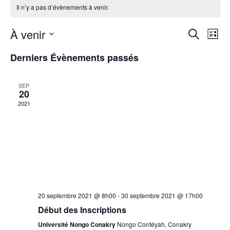
Il n’y a pas d’évènements à venir.
R
N
À venir
R
L
e
S
a
i
Derniers Évènements passés
e
c
é
s
h
v
l
t
e
SEP
c
e
e
20
i
r
c
2021
c
h
t
g
h
i
e
a
o
e
n
t
n
r
i
e
20 septembre 2021 @ 8h00
-
30 septembre 2021 @ 17h00
z
c
o
Début des Inscriptions
u
Université Nongo Conakry
Nongo Contéyah, Conakry
n