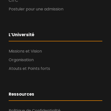
CITC
v
Postuler pour une admission
u
e
L’Université
s
Missions et Vision
Organisation
É
Atouts et Points forts
v
è
Ressources
n
Politique de Confidentialité