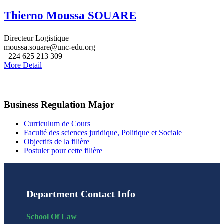
Thierno Moussa SOUARE
Directeur Logistique
moussa.souare@unc-edu.org
+224 625 213 309
More Detail
Business Regulation Major
Curriculum de Cours
Faculté des sciences juridique, Politique et Sociale
Objectifs de la filière
Postuler pour cette filière
Department Contact Info
School Of Law