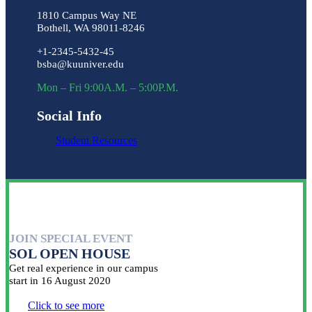
1810 Campus Way NE
Bothell, WA 98011-8246
+1-2345-5432-45
bsba@kuuniver.edu
Mon – Fri 9:00A.M. – 5:00P.M.
Social Info
Student Resources
JOIN SPECIAL EVENT
SOL OPEN HOUSE
Get real experience in our campus
start in 16 August 2020
Click to see more