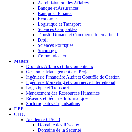
Administration des Affaires
Banque et Assurances
Banque et Finance
Economie
Logistique et Transport
Sciences Comptables
Transit, Douane et Commerce International
Droit
Sciences Politiques
Sociologie
Communication
Masters
Droit des Affaires et du Contentieux
Gestion et Management des Projets
Ingénierie Financière Audit et Contrôle de Gestion
Ingénierie Marketing et Commerce International
Logistique et Transport
Management des Ressources Humaines
Réseaux et Sécurité Informatique
Sociologie des Organisations
DEP
CITC
Académie CISCO
Domaine des Réseaux
Domaine de la Sécurité