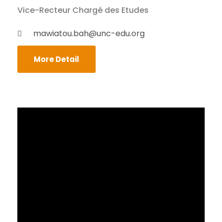
Vice-Recteur Chargé des Etudes
mawiatou.bah@unc-edu.org
More Detail