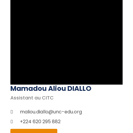
Mamadou Aliou DIALLO
Assistant au CITC
maliou.diallo@unc-edu.org
+224 620 295 882