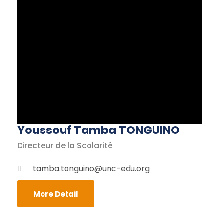
Youssouf Tamba TONGUINO
Directeur de la Scolarité
tamba.tonguino@unc-edu.org
More Detail