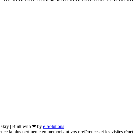
akry | Built with ❤ by
e-Solutions
ence la plus pertinente en mémorisant vos préférences et les visites répé