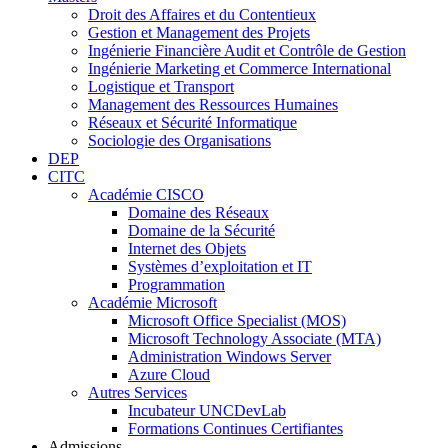
Droit des Affaires et du Contentieux
Gestion et Management des Projets
Ingénierie Financière Audit et Contrôle de Gestion
Ingénierie Marketing et Commerce International
Logistique et Transport
Management des Ressources Humaines
Réseaux et Sécurité Informatique
Sociologie des Organisations
DEP
CITC
Académie CISCO
Domaine des Réseaux
Domaine de la Sécurité
Internet des Objets
Systèmes d’exploitation et IT
Programmation
Académie Microsoft
Microsoft Office Specialist (MOS)
Microsoft Technology Associate (MTA)
Administration Windows Server
Azure Cloud
Autres Services
Incubateur UNCDevLab
Formations Continues Certifiantes
Admissions