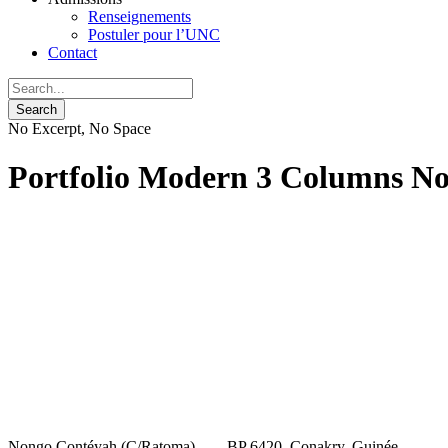
Renseignements
Postuler pour l’UNC
Contact
No Excerpt, No Space
Portfolio Modern 3 Columns No
Nongo Contéyah (C/Ratoma) BP 6420, Conakry, Guinée Tél: 610