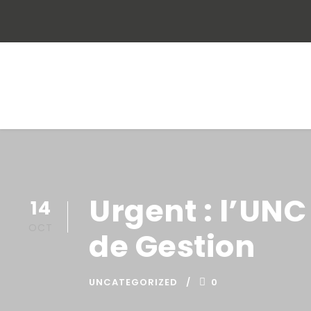
Urgent : l’UN
14
OCT
de Gestion
UNCATEGORIZED
0