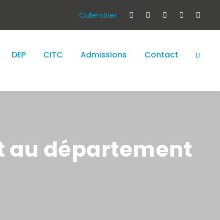
Calendrier
DEP
CITC
Admissions
Contact
nt au département