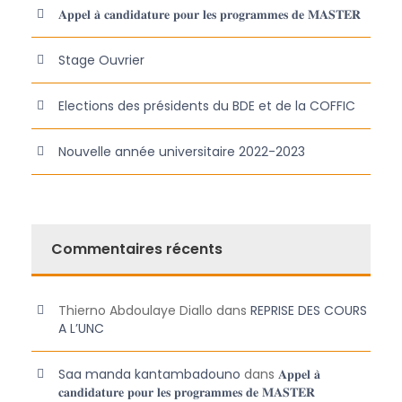
𝐀𝐩𝐩𝐞𝐥 𝐚̀ 𝐜𝐚𝐧𝐝𝐢𝐝𝐚𝐭𝐮𝐫𝐞 𝐩𝐨𝐮𝐫 𝐥𝐞𝐬 𝐩𝐫𝐨𝐠𝐫𝐚𝐦𝐦𝐞𝐬 𝐝𝐞 𝐌𝐀𝐒𝐓𝐄𝐑
Stage Ouvrier
Elections des présidents du BDE et de la COFFIC
Nouvelle année universitaire 2022-2023
Commentaires récents
Thierno Abdoulaye Diallo
dans
REPRISE DES COURS
A L’UNC
Saa manda kantambadouno
dans
𝐀𝐩𝐩𝐞𝐥 𝐚̀
𝐜𝐚𝐧𝐝𝐢𝐝𝐚𝐭𝐮𝐫𝐞 𝐩𝐨𝐮𝐫 𝐥𝐞𝐬 𝐩𝐫𝐨𝐠𝐫𝐚𝐦𝐦𝐞𝐬 𝐝𝐞 𝐌𝐀𝐒𝐓𝐄𝐑