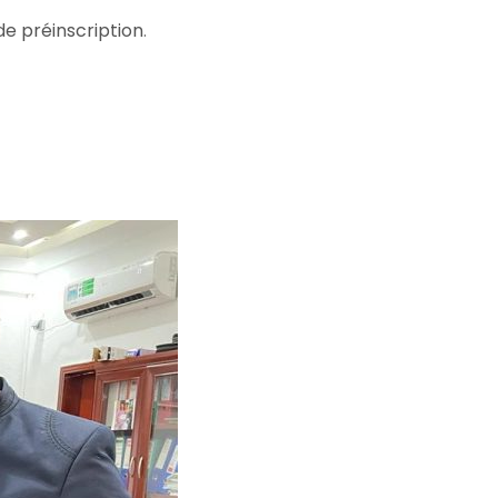
de préinscription
.