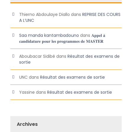
Thierno Abdoulaye Diallo
dans
REPRISE DES COURS
A L’UNC
Saa manda kantambadouno
dans
𝐀𝐩𝐩𝐞𝐥 𝐚̀
𝐜𝐚𝐧𝐝𝐢𝐝𝐚𝐭𝐮𝐫𝐞 𝐩𝐨𝐮𝐫 𝐥𝐞𝐬 𝐩𝐫𝐨𝐠𝐫𝐚𝐦𝐦𝐞𝐬 𝐝𝐞 𝐌𝐀𝐒𝐓𝐄𝐑
Aboubacar Sidibé
dans
Résultat des examens de
sortie
UNC
dans
Résultat des examens de sortie
Yassine
dans
Résultat des examens de sortie
Archives