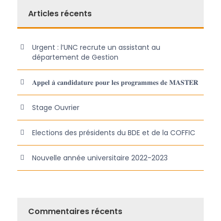
Articles récents
Urgent : l’UNC recrute un assistant au
département de Gestion
𝐀𝐩𝐩𝐞𝐥 𝐚̀ 𝐜𝐚𝐧𝐝𝐢𝐝𝐚𝐭𝐮𝐫𝐞 𝐩𝐨𝐮𝐫 𝐥𝐞𝐬 𝐩𝐫𝐨𝐠𝐫𝐚𝐦𝐦𝐞𝐬 𝐝𝐞 𝐌𝐀𝐒𝐓𝐄𝐑
Stage Ouvrier
Elections des présidents du BDE et de la COFFIC
Nouvelle année universitaire 2022-2023
Commentaires récents