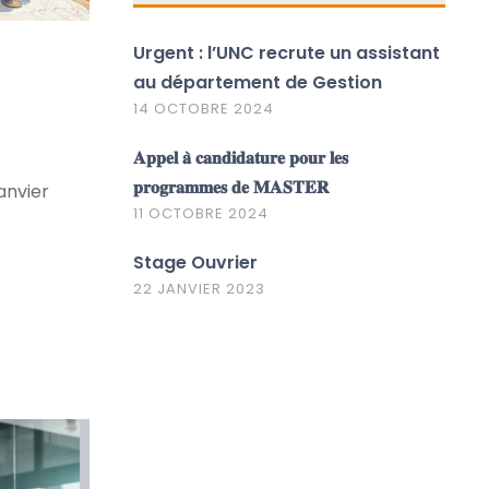
Urgent : l’UNC recrute un assistant
au département de Gestion
14 OCTOBRE 2024
𝐀𝐩𝐩𝐞𝐥 𝐚̀ 𝐜𝐚𝐧𝐝𝐢𝐝𝐚𝐭𝐮𝐫𝐞 𝐩𝐨𝐮𝐫 𝐥𝐞𝐬
𝐩𝐫𝐨𝐠𝐫𝐚𝐦𝐦𝐞𝐬 𝐝𝐞 𝐌𝐀𝐒𝐓𝐄𝐑
anvier
11 OCTOBRE 2024
Stage Ouvrier
22 JANVIER 2023