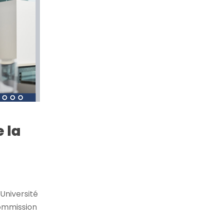
e la
'Université
Commission