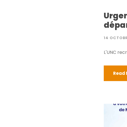
Urgen
dépar
14 OCTOB
L'UNC recr
Read 