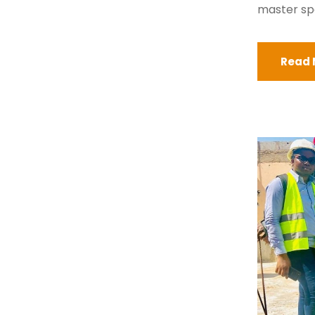
master spé
Read 