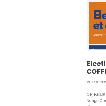
Elect
COFF
19 JANVIE
Ce jeudi,1
Nongo Cona