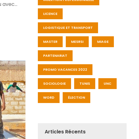
 avec...
LICENCE
LOGISTIQUE ET TRANSPORT
MASTER
MESRSI
MIAGE
PARTENARIAT
PROMO VACANCES 2022
SOCIOLOGIE
TUNIS
UNC
WORD
ÉLECTION
Articles Récents