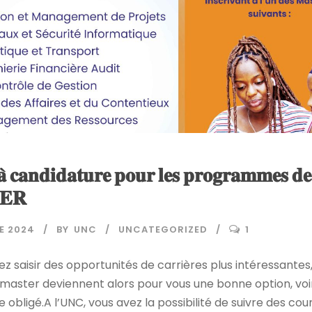
̀ 𝐜𝐚𝐧𝐝𝐢𝐝𝐚𝐭𝐮𝐫𝐞 𝐩𝐨𝐮𝐫 𝐥𝐞𝐬 𝐩𝐫𝐨𝐠𝐫𝐚𝐦𝐦𝐞𝐬 𝐝𝐞
𝐄𝐑
E 2024
BY
UNC
UNCATEGORIZED
1
ez saisir des opportunités de carrières plus intéressantes,
 master deviennent alors pour vous une bonne option, v
 obligé.A l’UNC, vous avez la possibilité de suivre des cou