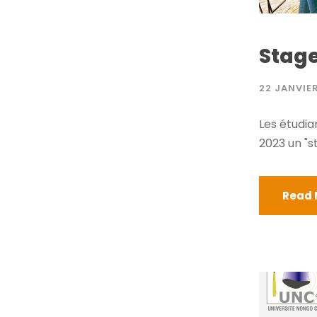
Stage
22 JANVIE
Les étudia
2023 un "s
Read 