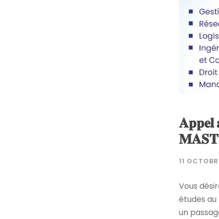
𝐀𝐩𝐩𝐞𝐥 
𝐌𝐀𝐒𝐓
11 OCTOBR
Vous désir
études au
un passage