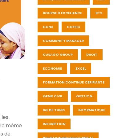
BOURSE D'EXCELLENCE
BTS
CCNA
COFFIC
COMMUNITY MANAGER
CUSAGO GROUP
DROIT
ECONOMIE
EXCEL
FORMATION CONTINUE CERIFIANTE
GENIE CIVIL
GESTION
IAE DE TUNIS
INFORMATIQUE
 les
INSCRIPTION
oire même
rs de
INSERTION PROFESSIONNELLE