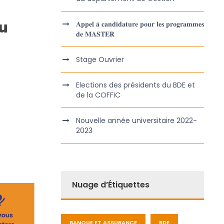
au
𝐀𝐩𝐩𝐞𝐥 𝐚̀ 𝐜𝐚𝐧𝐝𝐢𝐝𝐚𝐭𝐮𝐫𝐞 𝐩𝐨𝐮𝐫 𝐥𝐞𝐬 𝐩𝐫𝐨𝐠𝐫𝐚𝐦𝐦𝐞𝐬
𝐝𝐞 𝐌𝐀𝐒𝐓𝐄𝐑
Stage Ouvrier
Elections des présidents du BDE et
de la COFFIC
Nouvelle année universitaire 2022-
2023
Nuage d’Étiquettes
BANQUE ET ASSURANCE
BDE