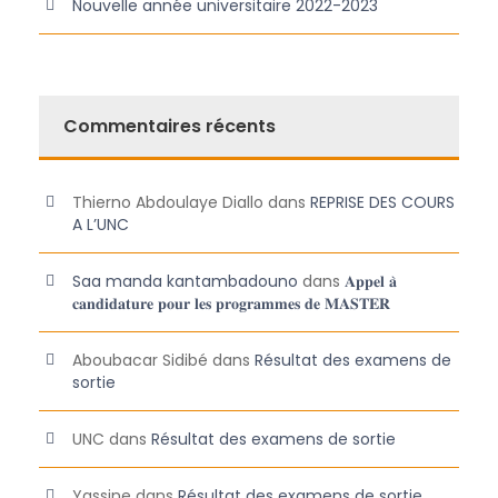
Nouvelle année universitaire 2022-2023
Commentaires récents
Thierno Abdoulaye Diallo
dans
REPRISE DES COURS
A L’UNC
Saa manda kantambadouno
dans
𝐀𝐩𝐩𝐞𝐥 𝐚̀
𝐜𝐚𝐧𝐝𝐢𝐝𝐚𝐭𝐮𝐫𝐞 𝐩𝐨𝐮𝐫 𝐥𝐞𝐬 𝐩𝐫𝐨𝐠𝐫𝐚𝐦𝐦𝐞𝐬 𝐝𝐞 𝐌𝐀𝐒𝐓𝐄𝐑
Aboubacar Sidibé
dans
Résultat des examens de
sortie
UNC
dans
Résultat des examens de sortie
Yassine
dans
Résultat des examens de sortie