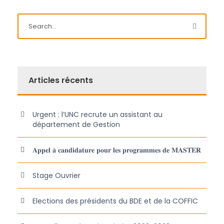
Articles récents
Urgent : l’UNC recrute un assistant au
département de Gestion
𝐀𝐩𝐩𝐞𝐥 𝐚̀ 𝐜𝐚𝐧𝐝𝐢𝐝𝐚𝐭𝐮𝐫𝐞 𝐩𝐨𝐮𝐫 𝐥𝐞𝐬 𝐩𝐫𝐨𝐠𝐫𝐚𝐦𝐦𝐞𝐬 𝐝𝐞 𝐌𝐀𝐒𝐓𝐄𝐑
Stage Ouvrier
Elections des présidents du BDE et de la COFFIC