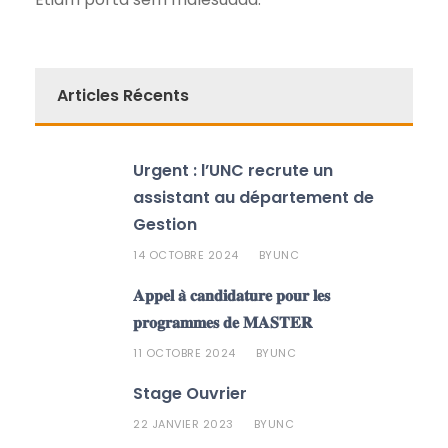
Articles Récents
Urgent : l’UNC recrute un
assistant au département de
Gestion
14 OCTOBRE 2024
UNC
BY
𝐀𝐩𝐩𝐞𝐥 𝐚̀ 𝐜𝐚𝐧𝐝𝐢𝐝𝐚𝐭𝐮𝐫𝐞 𝐩𝐨𝐮𝐫 𝐥𝐞𝐬
𝐩𝐫𝐨𝐠𝐫𝐚𝐦𝐦𝐞𝐬 𝐝𝐞 𝐌𝐀𝐒𝐓𝐄𝐑
11 OCTOBRE 2024
UNC
BY
Stage Ouvrier
22 JANVIER 2023
UNC
BY