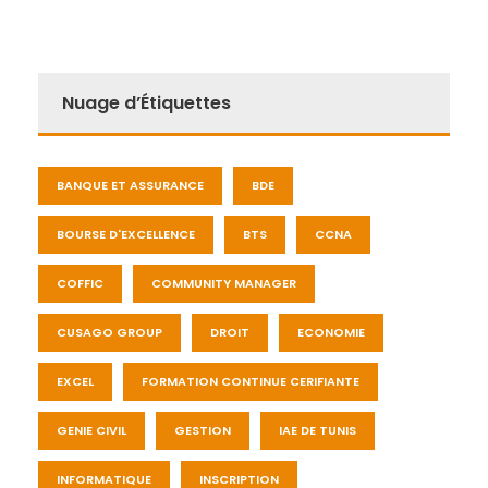
Nuage d’Étiquettes
BANQUE ET ASSURANCE
BDE
BOURSE D'EXCELLENCE
BTS
CCNA
COFFIC
COMMUNITY MANAGER
CUSAGO GROUP
DROIT
ECONOMIE
EXCEL
FORMATION CONTINUE CERIFIANTE
GENIE CIVIL
GESTION
IAE DE TUNIS
INFORMATIQUE
INSCRIPTION