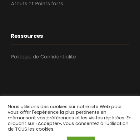
Atouts et Points forts
Ressources
Politique de Confidentialité
Nous utilisons des cookies sur notre site Web pour
vous offrir l'expérience la plus pertinente en
Copyright © 2007 -
2026 Tous droits réservés.
mémorisant vos préférences et les visites répétées. En
cliquant sur «Accepter», vous consentez à l'utilisation
Université Nongo Conakry | Built with ❤ by
e-
de TOUS les cookies.
Solutions