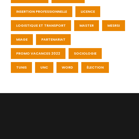
INSERTION PROFESSIONNELLE
LICENCE
LOGISTIQUE ET TRANSPORT
MASTER
MESRSI
MIAGE
PARTENARIAT
PROMO VACANCES 2022
SOCIOLOGIE
TUNIS
UNC
WORD
ÉLECTION