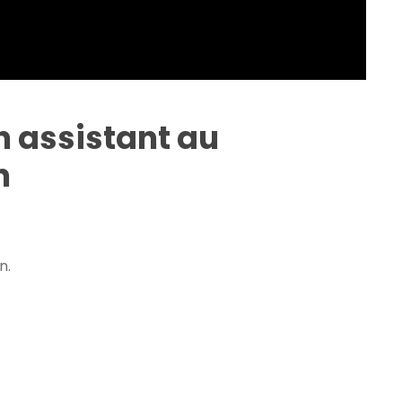
n assistant au
n
n.