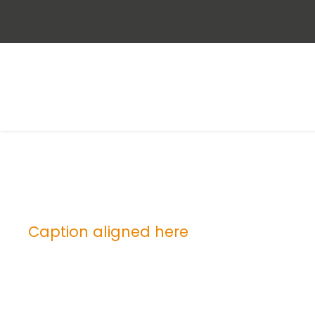
Caption aligned here
Blog Full Left Si