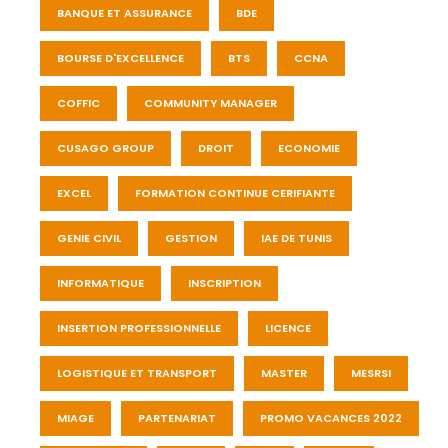
BANQUE ET ASSURANCE
BDE
BOURSE D'EXCELLENCE
BTS
CCNA
COFFIC
COMMUNITY MANAGER
CUSAGO GROUP
DROIT
ECONOMIE
EXCEL
FORMATION CONTINUE CERIFIANTE
GENIE CIVIL
GESTION
IAE DE TUNIS
INFORMATIQUE
INSCRIPTION
INSERTION PROFESSIONNELLE
LICENCE
LOGISTIQUE ET TRANSPORT
MASTER
MESRSI
MIAGE
PARTENARIAT
PROMO VACANCES 2022