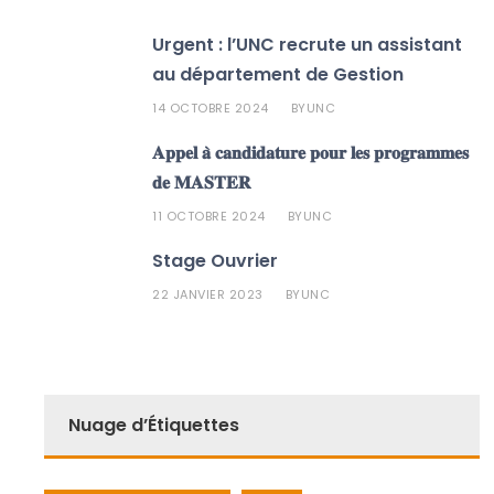
Urgent : l’UNC recrute un assistant
au département de Gestion
14 OCTOBRE 2024
UNC
BY
𝐀𝐩𝐩𝐞𝐥 𝐚̀ 𝐜𝐚𝐧𝐝𝐢𝐝𝐚𝐭𝐮𝐫𝐞 𝐩𝐨𝐮𝐫 𝐥𝐞𝐬 𝐩𝐫𝐨𝐠𝐫𝐚𝐦𝐦𝐞𝐬
𝐝𝐞 𝐌𝐀𝐒𝐓𝐄𝐑
11 OCTOBRE 2024
UNC
BY
Stage Ouvrier
22 JANVIER 2023
UNC
BY
Nuage d’Étiquettes